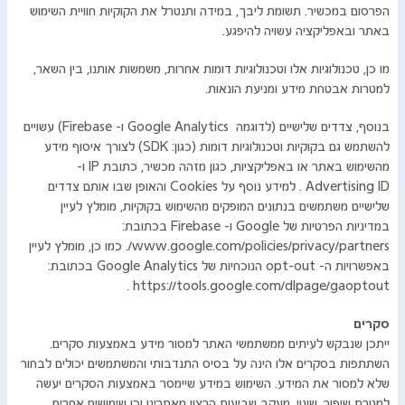
הפרסום במכשיר. תשומת ליבך, במידה ותנטרל את הקוקיות חוויית השימוש
באתר ובאפליקציה עשויה להיפגע.
מו כן, טכנולוגיות אלו וטכנולוגיות דומות אחרות, משמשות אותנו, בין השאר,
למטרות אבטחת מידע ומניעת הונאות.
בנוסף, צדדים שלישיים (לדוגמה Google Analytics ו- Firebase) עשויים
להשתמש גם בקוקיות וטכנולוגיות דומות (כגון: SDK) לצורך איסוף מידע
מהשימוש באתר או באפליקציות, כגון מזהה מכשיר, כתובת IP ו-
Advertising ID . למידע נוסף על Cookies והאופן שבו אותם צדדים
שלישיים משתמשים בנתונים המופקים מהשימוש בקוקיות, מומלץ לעיין
במדיניות הפרטיות של Google ו- Firebase בכתובת:
www.google.com/policies/privacy/partners/. כמו כן, מומלץ לעיין
באפשרויות ה- opt-out הנוכחיות של Google Analytics בכתובת:
https://tools.google.com/dlpage/gaoptout .
​סקרים
ייתכן שנבקש לעיתים ממשתמשי האתר למסור מידע באמצעות סקרים.
השתתפות בסקרים אלו הינה על בסיס התנדבותי והמשתמשים יכולים לבחור
שלא למסור את המידע. השימוש במידע שיימסר באמצעות הסקרים יעשה
למטרת שיפור, שינוי, מעקב שביעות הרצון מאתרינו וכן שימושים אחרים