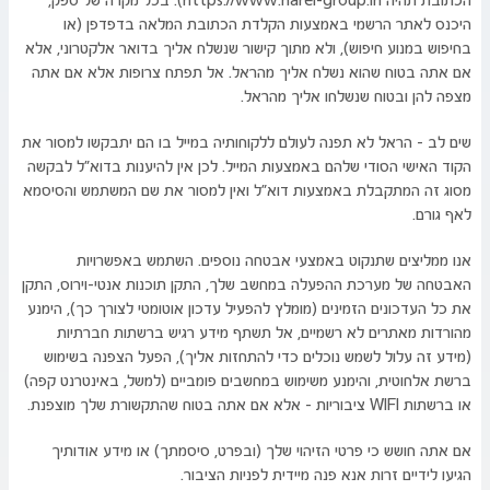
הכתובת תהיה https://www.harel-group.in). בכל מקרה של ספק,
היכנס לאתר הרשמי באמצעות הקלדת הכתובת המלאה בדפדפן (או
בחיפוש במנוע חיפוש), ולא מתוך קישור שנשלח אליך בדואר אלקטרוני, אלא
אם אתה בטוח שהוא נשלח אליך מהראל. אל תפתח צרופות אלא אם אתה
מצפה להן ובטוח שנשלחו אליך מהראל.
שים לב – הראל לא תפנה לעולם ללקוחותיה במייל בו הם יתבקשו למסור את
הקוד האישי הסודי שלהם באמצעות המייל. לכן אין להיענות בדוא"ל לבקשה
מסוג זה המתקבלת באמצעות דוא"ל ואין למסור את שם המשתמש והסיסמא
לאף גורם.
אנו ממליצים שתנקוט באמצעי אבטחה נוספים. השתמש באפשרויות
האבטחה של מערכת ההפעלה במחשב שלך, התקן תוכנות אנטי-וירוס, התקן
את כל העדכונים הזמינים (מומלץ להפעיל עדכון אוטומטי לצורך כך), הימנע
מהורדות מאתרים לא רשמיים, אל תשתף מידע רגיש ברשתות חברתיות
(מידע זה עלול לשמש נוכלים כדי להתחזות אליך), הפעל הצפנה בשימוש
ברשת אלחוטית, והימנע משימוש במחשבים פומביים (למשל, באינטרנט קפה)
או ברשתות WIFI ציבוריות – אלא אם אתה בטוח שהתקשורת שלך מוצפנת.
אם אתה חושש כי פרטי הזיהוי שלך (ובפרט, סיסמתך) או מידע אודותיך
הגיעו לידיים זרות אנא פנה מיידית לפניות הציבור.