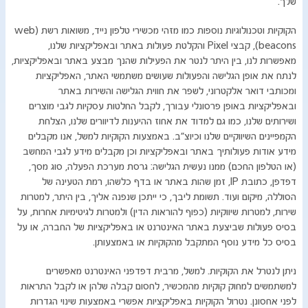
שלך.
הקוקיות וטכנולוגיות נוספות כמו מזהי מכשירי טלפון נייד, משואות רשת (web
beacons), קבצי Pixel והקלטת פעולות באתר ובאפליקציות שלנו,
מאפשרות לנו, בין היתר לנטר את הפעילות שהנך מבצע באתר ובאפליקציות,
לנתח את אופן הגלישה והפעולות שעושים משתמשי האתר, האפליקציות
ומכותבי דואר אלקטרוני, לשפר את חווית הגלישה והשירות באתר
ובאפליקציות באופן פרסונלי עבורך, לקבל החלטות עסקיות לגבי מוצרים
ושירותים שלנו, כמו גם למדוד את אחוז ההיענות לדיוורים שלנו, הצלחת
הקמפיינים השיווקיים שלנו וכיוצ"ב. באמצעות הקוקיות למשל, אנו מקבלים
מידע אודות פעולותיך באתר ובאפליקציות וכן מקבלים מידע לגבי המחשב
(או הטלפון החכם) ממנו נעשית הגלישה: גרסת מערכת הפעלה, סוג מסך,
דפדפן, כתובת IP, זמן שהות באתר או בדף כלשהו, רמת הטעינה של
הסוללה, מיקום ועוד. תשומת ליבך, כי ייתכן שנפנה אליך, בין היתר, למטרות
שירות, למטרות שיווקיות (כפוף להוראות הדין) ולמטרות לגיטימיות אחרות, על
בסיס פעולות שביצעת באתר האינטרנט או באפליקציות של החברה, או על
בסיס כל מידע נוסף המתקבל מהקוקיות או באמצעותן.
ניתן לנטרל את הקוקיות. למשל, מרבית דפדפני האינטרנט מאפשרים
למשתמשים למחוק קוקיות מהמכשיר, לחסום קבלה שלהן או לקבל התראות
לפני אחסונן. נטרול הקוקיות באפליקציות אפשרי באמצעות שינוי הגדרות