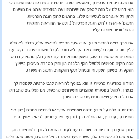
אנו מכבדים את פרטיותך, ואוספים ומעבדים מידע במערכות ממוחשבות כי
הוא דרוש לנו על מנת לספק את שירותינו ואת המוצרים אותם אנו מציעים
ולהגן על אינטרסים לגיטימיים שלנו, בהתאם לחוק הגנת הפרטיות,
התשמ"א-1981 ("חוק הגנת הפרטיות"), ולשאר ההוראות החוקיות
והרגולטוריות שחלות עלינו.
אם אינך רוצה למסור מידע, או שאינך מסכים לתנאים אלה, ככלל לא חלה
עליך חובה חוקית לעשות זאת, אך לא תוכל לקבל מאתנו שירות בקשר עם
המוצרים או שהשירות יפגע באופן מהותי. יחד עם זאת, חלק מהמידע נדרש
מכח חוקים מסוימים (למשל חוקי הלבנת הון וחוק הסדרת העיסוק בייעוץ
השקעות, בשיווק השקעות ובניהול תיקי השקעות, התשנ"ה-1995).
המידע במדיניות פרטיות זו הוא בנוסף להוראות לגבי פרטיות שנמסרו לך
בנפרד, למשל במסגרת המוצרים והשירותים שרכשת. אנו ממליצים שתבדוק
את כל המידע שאנו מספקים לגבי פרטיותך.
מדיניות זו חלה על מידע מזהה שמתייחס אליך או ליחידים אחרים (כגון בני
משפחתך, עובדיך, או התלויים בך) וכן על מידע שניתן לזיהוי באופן סביר.
ייתכן שנעדכן מדיניות פרטיות זו מעת לעת, בהתאם לצורך ולשינויים בחוק.
אנא שים לב לשינויים אלו, אשר יופיעו באתר הראל פיננסים, משום שהם חלים