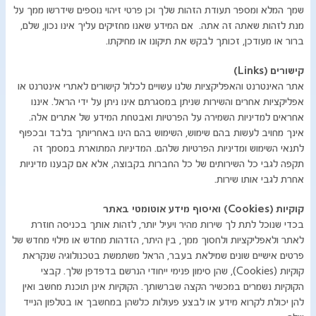
שמך המלא ומספר תעודת הזהות שלך וכן פרטי זיהוי נוספים שידרשו ממך על
מנת לזהות שאתה זה אתה.
אם המידע שאנו מחזיקים עליך אינו נכון, שלם,
ברור או מעודכן, זכותך לבקש את תיקונו או מחיקתו.
קישורים (
Links
)
אתר האינטרנט והאפליקציות שלנו עשויים לכלול קישורים לאתרי אינטרנט או
אפליקציות אחרים והשירות שניתן במסגרתם אינו ניתן על ידי הראל. איננו
אחראים למדיניות השמירה על הפרטיות ואבטחת המידע של אתרים אלה.
אינך מחויב לעשות בהם שימוש, השימוש בהם הינו באחריותך בלבד ובכפוף
לתנאי השימוש ומדיניות הפרטיות שלהם. המדיניות המתוארת במסמך זה
תקפה לגבי כל השירותים של כל החברות בקבוצה, אלא אם קבענו מדיניות
אחרת לגבי אותו שירות.
קוקיות (
Cookies
) ואיסוף מידע אוטומטי באתר
בכדי שנוכל לתת לך שירות מהיר ויעיל יותר, לזהות אותך בכניסה חוזרת
לאתר ולאפליקציות ולחסוך ממך, בין היתר, הזדהות מחדש או מילוי מחדש של
פרטים אישיים שונים שמילאת בעבר, הראל משתמשת בטכנולוגיה שנקראת
קוקיות (
Cookies
), שהן סימון פנימי ייחודי הנרשם בדפדפן שלך. קבצי
הקוקיות נשמרים במכשיר הקצה שברשותך. הקוקיות אינן תוכנת מחשב ואין
להן יכולת לקרוא מידע או לבצע פעולות כלשהן במחשבך או בטלפון הנייד