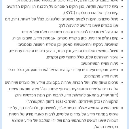
טיפול במוצרים שברשותך, לרבות טיפול ובבקשות שונות במסגרתן.
ציות לדרישות חוקיות, כגון חוקים האוסרים על הלבנת הון וחוקים הדורשים
קיום הליך של הכרת הלקוח (KYC);
נ
יהול סיכונים; היענות לצווים שיפוטיים ושלטוניים, כולל של רשויות זרות, אם
אנו סבורים שאנו נדרשים להיענות להן;
הגנה על אינטרסים לגיטימיים וזכויות משפט
יות שלנו ושל אחרים.
קיום נהלים ומדיניות, כגון ביקורת ספרים, אבטחת מידע, חיובים וגביה,
המשכיות עסקית והתאוששות מאסון, וכן שמירת רשומות ומסמכים;
טיפול בנושאי תשלומים וגבייה, ובין היתר, ביצוע חיובים וזיכויים עתידיים;
שיפור השירותים שלנו, כולל מחקרי שוק וסקרים.
ניתוח חוויית המשתמשים;
ביצוע מחקרים ועיבודים על ידי קבוצת הראל ו/או מי מטעמה, כולל בכלי
ניתוח מידע מתקדמים;
פרסום ושיווק שלנו ושל חברות אחרות בקבוצה, ומידע על מוצרים ושירותים
של צדדים שלישיים שמסופקים בשיתוף איתנו, כולל מידע מותאם אישית
(דיוור ישיר), בהתאם להוראות הדין, לרבות חוק הגנת הפרטיות וחוק
התקשורת (בזק ושידורים), תשמ"ב-1982 ("חוק התקשורת");
טיוב המידע שנמצא אצלנו בקשר אליך, למשפחתך, ולתלויים בך, על ידי
שימוש במאגרי מידע של צדדים שלישיים, לרבות מאגרי מידע של רשויות
רשמיות שאנו רשאים להשתמש בהם ועל ידי הצלבה של מידע שנמצא
בקבוצת הראל;