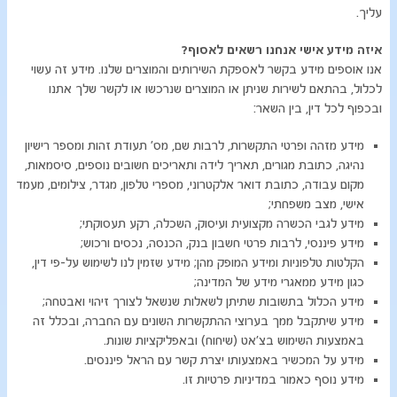
עליך.
איזה מידע אישי אנחנו רשאים לאסוף?
אנו אוספים מידע בקשר לאספקת השירותים והמוצרים שלנו. מידע זה עשוי
לכלול, בהתאם לשירות שניתן או המוצרים שנרכשו או לקשר שלך אתנו
ובכפוף לכל דין, בין השאר:
מידע מזהה ופרטי התקשרות, לרבות שם, מס' תעודת זהות ומספר רישיון
נהיגה, כתובת מגורים, תאריך לידה ותאריכים חשובים נוספים, סיסמאות,
מקום עבודה, כתובת דואר אלקטרוני, מספרי טלפון, מגדר, צילומים, מעמד
אישי, מצב משפחתי;
מידע לגבי הכשרה מקצועית ועיסוק, השכלה, רקע תעסוקתי;
מידע פיננסי, לרבות פרטי חשבון בנק, הכנסה, נכסים ורכוש;
הקלטות טלפוניות ומידע המופק מהן; מידע שזמין לנו לשימוש על-פי דין,
כגון מידע ממאגרי מידע של המדינה;
מידע הכלול בתשובות שתיתן לשאלות שנשאל לצורך זיהוי ואבטחה;
מידע שיתקבל ממך בערוצי ההתקשרות השונים עם החברה, ובכלל זה
באמצעות השימוש בצ'אט (שיחוח) ובאפליקציות שונות.
מידע על המכשיר באמצעותו יצרת קשר עם הראל פיננסים.
מידע נוסף כאמור במדיניות פרטיות זו.