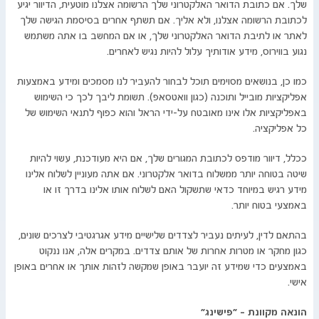
שלך. אם כתובת הדואר האלקטרוני שלך הרשומה אצלנו מוטעית, הדיוור יגיע
לכתובת הרשומה אצלנו, ולא אליך. אם תשתף אחרים בסיסמת הגישה שלך
לאתר או לתיבת הדואר האלקטרוני שלך, או אם המחשב בו אתה משתמש
נגוע בווירוס, מידע אודותיך עלול להיות נגיש לאחרים.
כמו כן, בנושאים מסוימים תוכל לבחור להעביר לנו מסמכים ומידע באמצעות
אפליקציות מובייל ותוכנה (כגון וואטסאפ). תשומת ליבך לכך כי השימוש
באפליקציות אלו אינו מאובטח על-ידי הראל והוא כפוף לתנאי השימוש של
כל אפליקציה.
ככלל, דיוור מודפס לכתובת המגורים שלך, אם היא מעודכנת, עשוי להיות
שיטה בטוחה יותר ממשלוח בדואר אלקטרוני. אם אתה מעוניין לשלוח אלינו
מידע רגיש במיוחד כדאי שתשקול האם לשלוח אותו אלינו בדרך זו או
באמצעי בטוח יותר.
בהתאם לדין, לעיתים נעביר לצדדים שלישיים מידע אגרגטיבי לצרכים שונים,
כגון מחקר או מטרות אחרות של אותם צדדים. במקרים אלה, אנו ננקוט
באמצעים כדי שמידע זה יועבר באופן שמקשה לזהות אותך או אחרים באופן
אישי.
הונאה מקוונת - "פישינג"