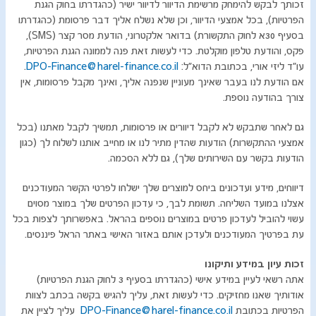
זכותך לבקש להימחק מרשימת הדיוור לדיוור ישיר (כהגדרתו בחוק הגנת
הפרטיות), בכל אמצעי הדיוור, וכן שלא נשלח אליך דבר פרסומת (כהגדרתו
בסעיף 30א לחוק התקשורת) בדואר אלקטרוני, הודעת מסר קצר (SMS),
פקס, והודעת טלפון מוקלטת. כדי לעשות זאת פנה לממונה הגנת הפרטיות,
עו"ד ליזי אורי, בכתובת הדוא"ל:
DPO-Finance@harel-finance.co.il
.
אם הודעת לנו בעבר שאינך מעוניין שנפנה אליך, ואינך מקבל פרסומות, אין
צורך בהודעה נוספת.
גם לאחר שתבקש לא לקבל דיוורים או פרסומות, תמשיך לקבל מאתנו (בכל
אמצעי ההתקשרות) הודעות שהדין מתיר לנו או מחייב אותנו לשלוח לך (כגון
הודעות בקשר עם השירותים שלך), גם ללא הסכמה.
דיווחים, מידע ועדכונים ביחס למוצרים שלך ישלחו לפרטי הקשר המעודכנים
אצלנו במועד השליחה. תשומת לבך, כי עדכון הפרטים שלך במוצר מסוים
עשוי להוביל לעדכון פרטים במוצרים נוספים בהראל. באפשרותך לצפות בכל
עת בפרטיך המעודכנים ולעדכן אותם באזור האישי באתר הראל פיננסים.
​זכות עיון במידע ותיקונו
אתה רשאי לעיין במידע אישי (כהגדרתו בסעיף 3 לחוק הגנת הפרטיות)
אודותיך שאנו מחזיקים. כדי לעשות זאת, עליך להגיש בקשה בכתב לצוות
הפרטיות בכתובת
DPO-Finance@harel-finance.co.il
עליך לציין את