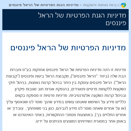
>
ל תיקים, קרנות נאמנות והשקעות
מדיניות הגנת הפרטיות של הראל פיננסים
מדיניות הגנת הפרטיות של הראל
פיננסים
מדיניות הפרטיות של הראל פיננסים
מדיניות
זו
הינה
מדיניות
הפרטיות
של
הראל
פיננסים
אחזקות
בע
"
מ
וחברות
הבת
שלה
(
ביחד
: "
הראל
פיננסים
"),
מקבוצת
הראל
ביטוח
ופיננסים
("
קבוצת
הראל
").
הראל
פיננסים
עוסקת
בין
היתר
בניהול
קרנות
נאמנות
,
בניהול
תיקי
השקעות
ללקוחות
פרטיים ותאגידים,
בהנפקת אגרות חוב מגובות פיקדון
ובניהול
קרנות השקעה
אלטרנטיביות
.
מדיניות
פרטיות
זו
מספקת
בקווים
כלליים
מידע
על
השימוש
שאנחנו
עושים
במידע
שהנך
מוסר
לנו
ושנאסוף
עליך
(
או
על
אחרים
שאתה
מוסר
לנו
מידע
לגביהם
,
כגון
בני משפחתך
,
עובדיך
או
אחרים
התלויים
בך
),
באמצעות
מסמכי
ההתקשרות
,
באתר
האינטרנט
או
באופן
אחר
במסג
רת השירותים המוצעים והניתנים על ידינו.