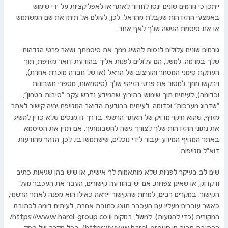
ייתכן כי גורמים שונים ינסו לחדור לאתר או לאפליקציות על ידי שימוש
באמצעי ההזדהות שקבלת מהראל. לכן, לעולם אל תיתן את שם המשתמש
או את סיסמת הגישה שלך לאף אחד.
גורמים שונים עלולים לנסות להשיג ממך את סיסמתך ושאר פרטי הזדהות
שלך במרמה. למשל, הם עלולים לפנות אליך בהודעת דואר מזויפת, תוך
העתקת סימני המסחר והעיצוב של הראל (או של חברה מוכרת אחרת),
ויבקשו ממך למסור את פרטי הזיהוי שלך (סיסמאות, מספרי חשבונות
וכדומה), לעיתים תוך שימוש בתירוץ שהמידע נדרש עקב "סיבות בטחון",
"שדרוג מערכות" וכדומה. לעיתים בהודעת הדואר המזויפת יהיה קישור לאתר
מזויף, שהוא חיקוי מדויק של האתר הרשמי. בדרך זו מנסים שלא כדין להשיג
את נתוני ההזדהות שלך לצורך גישה לחשבונותיך. אם תזין את הסיסמא
באתר המזויף המידע יעבור לידי נוכלים, שישתמשו בו. לכן, הזהר מהודעות
דוא"ל מזויפות.
שים לב בעיקר לפניות שלא מותאמות לך אישית, או שיש בהן שגיאות כתיב
ודקדוק, או שאינן צפויות. אם יש בהודעה קישורים, העבר את העכבר מעל
הקישור. במקרים רבים, למרות שהקישור ייראה כאילו הוא מפנה לאתר הרשמי,
כאשר עוברים מעליו עם העכבר תוצג כתובת אחרת, לעיתים דומה לכתובת
המקורית (כדי להטעות). למשל, במקום https://www.harel-group.co.il/