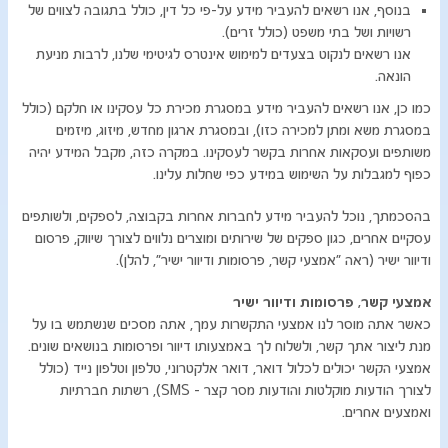
בנוסף, אנו רשאים להעביר מידע על-פי כל דין, כולל בתגובה לצווים של
רשויות ושל בתי משפט (כולל זרים).
אנו רשאים לנקוט בצעדים למימוש אינטרס לגיטימי שלנו, לרבות מניעת
הונאה.
כמו כן, אנו רשאים להעביר מידע במסגרת מכירת כל עסקינו או חלקם (כולל
במסגרת משא ומתן למכירה כזו), ובמסגרת ארגון מחדש, מיזוג, מיזמים
משותפים ועסקאות אחרות בקשר לעסקינו. במקרה כזה, מקבל המידע יהיה
כפוף למגבלות על השימוש במידע כפי שחלות עלינו.
בהסכמתך, נוכל להעביר מידע לחברות אחרות בקבוצה, לספקים, ולשותפים
עסקיים אחרים, כגון ספקים של שירותים ומוצרים נלווים לצורך שיווק, פרסום
ודיוור ישיר (ראה "אמצעי קשר, פרסומות ודיוור ישיר", להלן).
​אמצעי קשר, פרסומות ודיוור ישיר
כאשר אתה מוסר לנו אמצעי התקשרות עמך, אתה מסכים שנשתמש בו על
מנת ליצור אתך קשר, ולשלוח לך באמצעותו דיוור ופרסומות בנושאים שונים.
אמצעי הקשר יכולים לכלול דואר, דואר אלקטרוני, טלפון וטלפון נייד (כולל
לצורך הודעות מוקלטות והודעות מסר קצר –
SMS
), רשתות חברתיות
ואמצעים אחרים.