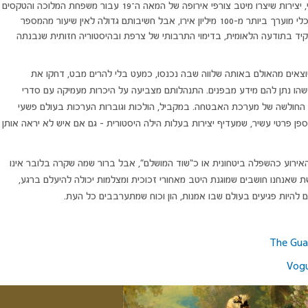
הצרפתית: שרשראות יהלומים, אבני ספיר ורובי, יצירות שיצרו מיטב צורפי אירופה של המאה ה־19 עבור משפחת המלוכה והטקסים
הרשמיים שהגדירו כוח, הון וסמכות. ערכם הכלכלי מוערך ביותר מ-100 מיליון אירו, אבל חשיבותם גדולה לאין שיעור מהמספר
יד בתודעה הלאומית, בדימוי התרבותי של צרפת ובהיסטוריה חזותית שנבנתה
צאים מהאולם באותה שלווה שבה נכנסו, כמעט בלי להרים מבט, דחקו את
הו נתן להם מידע מבפנים. התנהלותם מצביעה על היכרות מעמיקה עם סדרי
 החולשה של מערכת האבטחה. במקביל, הולכות וגוברות הערכות בעולם פשעי
פן פרטי עשיר, שמעדיף יצירות בעלות הילה היסטורית - גם אם איש לא יראה אותן
רוע כהשפלה ביטחונית או כ“שוד המושלם”, אבל ברור שמה שקרה בלובר אינו
 שאנחנו חושבים שמוגנת היטב מאחורי זכוכית ומצלמות יכולה להיעלם ברגע,
 להיות פגיעים בעולם שבו אמנות, הון וכוח שמתערבבים כל העת.
The Gua
Vog