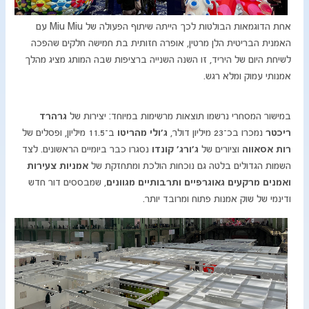
אחת הדוגמאות הבולטות לכך הייתה שיתוף הפעולה של Miu Miu עם
האמנית הבריטית הלן מרטין, אופרה חזותית בת חמישה חלקים שהפכה
לשיחת היום של היריד, זו השנה השנייה ברציפות שבה המותג מציג מהלך
אמנותי עמוק ומלא רגש.
במישור המסחרי נרשמו תוצאות מרשימות במיוחד: יצירות של
גרהרד
ריכטר
נמכרו בכ־23 מיליון דולר,
ג’ולי מהריטו
ב־11.5 מיליון, ופסלים של
רות אסאווה
וציורים של
ג’ורג’ קונדו
נסגרו כבר ביומיים הראשונים. לצד
השמות הגדולים בלטה גם נוכחות הולכת ומתחזקת של
אמניות צעירות
ואמנים מרקעים גאוגרפיים ותרבותיים מגוונים
, שמבססים דור חדש
ודינמי של שוק אמנות פתוח ומרובד יותר.