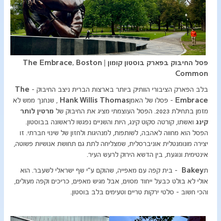
פסל החיבוק בפארק בוסטון קומון |
The Embrace, Boston
Common
בלב הפארק הציבורי הוותיק ביותר בארצות הברית ניצב החיבוק -
The
Embrace
- פסלו של האמן
Hank Willis Thomas
, שנחנך ממש לא
מזמן בתחילת 2023. הפסל העוצמתי מציג את החיבוק של
מרטין לותר
קינג
ואשתו, קורטה סקוט קינג, היות והשניים נפגשו לראשונה בבוסטון.
הפסל הוא מחווה לאהבה, לשותפות, למנהיגות ולחזון של שינוי חברתי. זו
יצירה מונומנטלית אוניברסלית, שמצליחה לתת גם תחושת אנושיות פשוטה,
אינטימית ונוגעת, בין הדשא הירוק לרעש העיר.
ת
Bakey
- בית קפה עם מאפייה, שהוקם ע"י שף ישראלי לשעבר. הוא
אולי לא בולט כבעל ייחוד מסוים, אבל מגיש מאפים, כריכים וקפה מעולים,
והכי חשוב - סלטי ירקות טריים וטעימים בלב בוסטון.