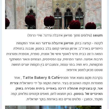
seum
(צילומים מתוך מוזיאון איזבלה גרדנר: שירי הרפז)
לקינוח – קפיצה בזמן.
מוזיאון איזבלה גרדנר
הוא אחד המקומות
הייחודיים בארה״ב: ארמון ונציאני קסום בלב בוסטון, שנבנה בתחילת
המאה ה־20 כבית פרטי לאוסף אישי של אמנית, סופרת, אספנית ופטרונית
תרבות אמיצה. החצר הפנימית, עם הפסיפסים, הצמחים והאור המשתקף
מהקשתות, היא חוויה בפני עצמה, והמעברים בין הקומות יוצרים תחושה
שטסנו מכאן למסע אירופאי.
בקרבת מקום נמצא אחד מסניפי
Tatte Bakery & Café
, אחד
ממוסדות הקפה האהובים בעיר. הרשת הוקמה על ידי הישראלית
צורית
אור, קיבוצניקית שהחלה דרכה באפייה ביתית ומכירה בשוק
האיכרים של בוסטון.
כאן תמצאו לחם, מאפים וקינוחים נפלאים, קפה
מוקפד, וכמובן - סלטים טריים כמו בארוחת בוקר ישראלית.