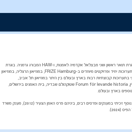
אמנית רב תחומית, חיה ועובדת בתל אביב. בוגרת תואר ראשון ושני מבצלאל אקדמיה לאמנות, ו-HAW המבורג גרמניה. בוגרת
חממת האמנים בצבע טרי בשנת 2009. הצגתי תערוכות יחיד ופרויקטים מיוחדים ב-FRIZE Hamburg, במוזיאון הרצליה, במוזיאון
בתערוכות קבוצתיות רבות בארץ ובעולם בין היתר במוזיאון תל אביב,
Kunstraum Kreuzberg/Bethanien בברלין, Forum för levande historia שטוקהולם שבדיה, בית האמנים בירושלים,
נוספים בארץ ובעולם.
עבודותיי נמצאות באוספים פרטיים וציבוריים ובנוסף זכיתי במענקים ופרסים רבים, ביניהם פרס האמן הצעיר (2012), מענק משרד