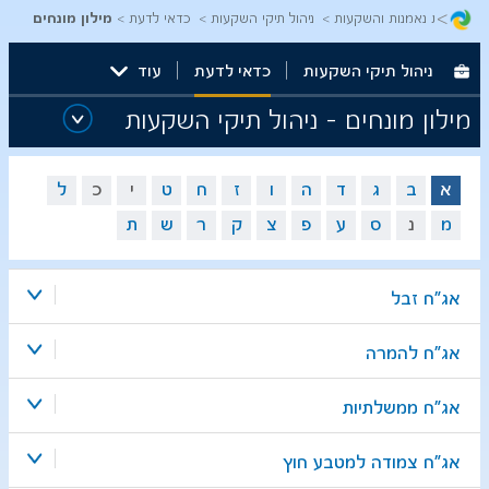
>
קים, קרנות נאמנות והשקעות
ניהול תיקי השקעות
כדאי לדעת
מילון מונחים
ניהול תיקי השקעות
כדאי לדעת
עוד
מילון מונחים - ניהול תיקי השקעות
א
ב
ג
ד
ה
ו
ז
ח
ט
י
כ
ל
מ
נ
ס
ע
פ
צ
ק
ר
ש
ת
אג"ח זבל
אג"ח להמרה
אג"ח ממשלתיות
אג"ח צמודה למטבע חוץ