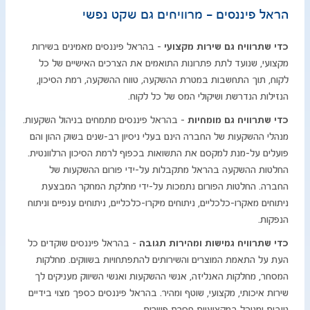
הראל פיננסים - מרוויחים גם שקט נפשי
כדי שתרוויח גם שירות מקצועי
- בהראל פיננסים מאמינים בשירות
מקצועי, שנועד לתת פתרונות התואמים את הצרכים האישיים של כל
לקוח, תוך התחשבות במטרת ההשקעה, טווח ההשקעה, רמת הסיכון,
הנזילות הנדרשת ושיקולי המס של כל לקוח.
כדי שתרוויח גם מומחיות
- בהראל פיננסים מתמחים בניהול השקעות.
מנהלי ההשקעות של החברה הינם בעלי ניסיון רב-שנים בשוק ההון והם
פועלים על-מנת למקסם את התשואות בכפוף לרמת הסיכון הרלוונטית.
החלטות ההשקעה בהראל מתקבלות על-ידי פורום ההשקעות של
החברה. החלטות הפורום נתמכות על-ידי מחלקת המחקר המבצעת
ניתוחים מאקרו-כלכליים, ניתוחים מיקרו-כלכליים, ניתוחים ענפיים וניתוח
הנפקות.
כדי שתרוויח גמישות ומהירות תגובה
- בהראל פיננסים שוקדים כל
העת על התאמת המוצרים והשירותים להתפתחויות בשווקים. מחלקות
המסחר, מחלקות האנליזה, אנשי ההשקעות ואנשי השיווק מעניקים לך
שירות איכותי, מקצועי, שוטף ומהיר. בהראל פיננסים כספך מצוי בידיים
טובות ומנוהל במקצועיות חסרת פשרות.​​​​​​​