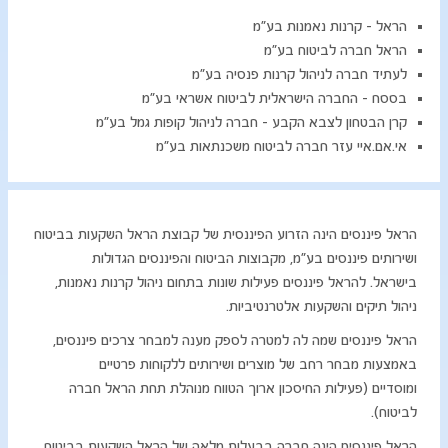
הראל – קרנות נאמנות בע"מ
הראל חברה לביטוח בע"מ
לעתיד חברה לניהול קרנות פנסיה בע"מ
בססח – החברה הישראלית לביטוח אשראי בע"מ
קרן הבטחון לצבא הקבע - חברה לניהול קופות גמל בע"מ
אי.אם.איי עזר חברה לביטוח משכנתאות בע"מ​​​​​
הראל פיננסים הינה הזרוע הפיננסית של קבוצת הראל השקעות בביטוח
ושירותים​ פיננסים בע"מ, מק​בוצות הביטוח והפיננסים הגדולות
בישראל. להראל פיננסים פעילות שונות בתחום ניהול קרנות נאמנות,
ניהול תיקים והשקעות אלטרנטיביות.
הראל פיננסים שמה לה למטרה לספק מענה למבחר צרכים פיננסים,
באמצעות מבחר רחב של מוצרים ושירותים ללקוחות פרטיים
ומוסדיים (פעילות החיסכון ארוך הטווח מנוהלת תחת הראל חברה
לביטוח).
הראל פיננסים הינה חברה בבעלות מלאה של הראל השקעות בביטוח