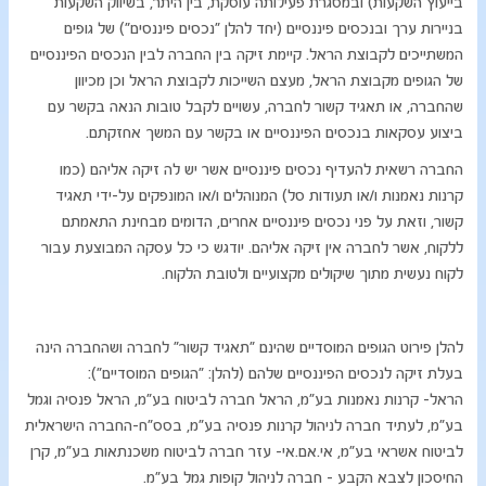
בייעוץ השקעות) ובמסגרת פעילותה עוסקת, בין היתר, בשיווק השקעות
בניירות ערך ובנכסים פיננסיים (יחד להלן "נכסים פיננסים") של גופים
המשתייכים לקבוצת הראל. קיימת זיקה בין החברה לבין הנכסים הפיננסיים
של הגופים מקבוצת הראל, מעצם השייכות לקבוצת הראל וכן מכיוון
שהחברה, או תאגיד קשור לחברה, עשויים לקבל טובות הנאה בקשר עם
ביצוע עסקאות בנכסים הפיננסיים או בקשר עם המשך אחזקתם.
החברה רשאית להעדיף נכסים פיננסיים אשר יש לה זיקה אליהם (כמו
קרנות נאמנות ו/או תעודות סל) המנוהלים ו/או המונפקים על-ידי תאגיד
קשור, וזאת על פני נכסים פיננסיים אחרים, הדומים מבחינת התאמתם
ללקוח, אשר לחברה אין זיקה אליהם. יודגש כי כל עסקה המבוצעת עבור
לקוח נעשית מתוך שיקולים מקצועיים ולטובת הלקוח.
להלן פירוט הגופים המוסדיים שהינם "תאגיד קשור" לחברה ושהחברה הינה
בעלת זיקה לנכסים הפיננסיים שלהם (להלן: "הגופים המוסדיים"):
הראל- קרנות נאמנות בע"מ, הראל חברה לביטוח בע"מ, הראל פנסיה וגמל
בע"מ, לעתיד חברה לניהול קרנות פנסיה בע"מ, בסס"ח-החברה הישראלית
לביטוח אשראי בע"מ, אי.אם.אי- עזר חברה לביטוח משכנתאות בע"מ, קרן
החיסכון לצבא הקבע - חברה לניהול קופות גמל בע"מ.